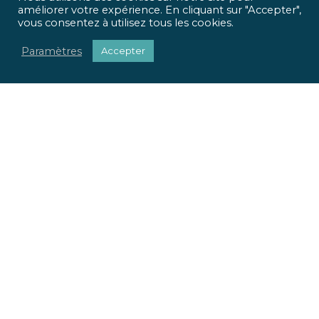
améliorer votre expérience. En cliquant sur "Accepter",
vous consentez à utilisez tous les cookies.
Paramètres
Accepter
ICR Ingénierie vous propose une approche optimisée,
qui met
l’homme et l’usage
au centre de tous vos projets.
Pour chaque projet, nous apportons une réponse
sociétale, environnementale et réglementaire.
Nous valorisons votre patrimoine immobilier.
Nous adaptons vos locaux à vos usages.
La richesse de nos parcours et nos expertises pluridisciplinaires
font la force de notre offre globale. Du conseil à la mise en œuvre
de vos projets, ICR Ingénierie se positionne comme votre
partenaire.