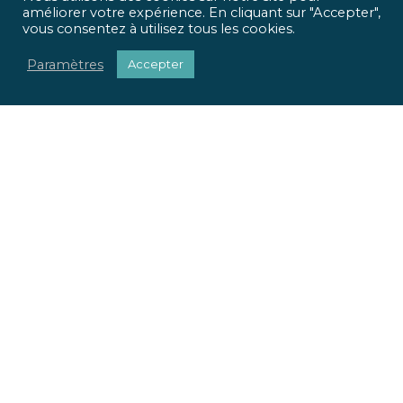
améliorer votre expérience. En cliquant sur "Accepter",
vous consentez à utilisez tous les cookies.
Paramètres
Accepter
ICR Ingénierie vous propose une approche optimisée,
qui met
l’homme et l’usage
au centre de tous vos projets.
Pour chaque projet, nous apportons une réponse
sociétale, environnementale et réglementaire.
Nous valorisons votre patrimoine immobilier.
Nous adaptons vos locaux à vos usages.
La richesse de nos parcours et nos expertises pluridisciplinaires
font la force de notre offre globale. Du conseil à la mise en œuvre
de vos projets, ICR Ingénierie se positionne comme votre
partenaire.