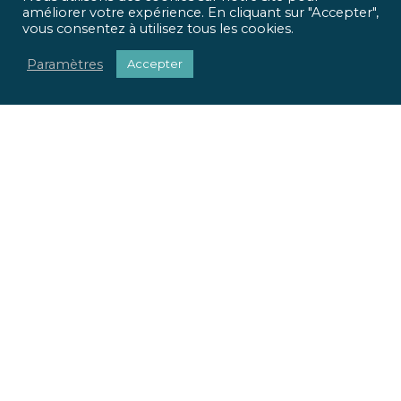
améliorer votre expérience. En cliquant sur "Accepter",
vous consentez à utilisez tous les cookies.
Paramètres
Accepter
ICR Ingénierie vous propose une approche optimisée,
qui met
l’homme et l’usage
au centre de tous vos projets.
Pour chaque projet, nous apportons une réponse
sociétale, environnementale et réglementaire.
Nous valorisons votre patrimoine immobilier.
Nous adaptons vos locaux à vos usages.
La richesse de nos parcours et nos expertises pluridisciplinaires
font la force de notre offre globale. Du conseil à la mise en œuvre
de vos projets, ICR Ingénierie se positionne comme votre
partenaire.