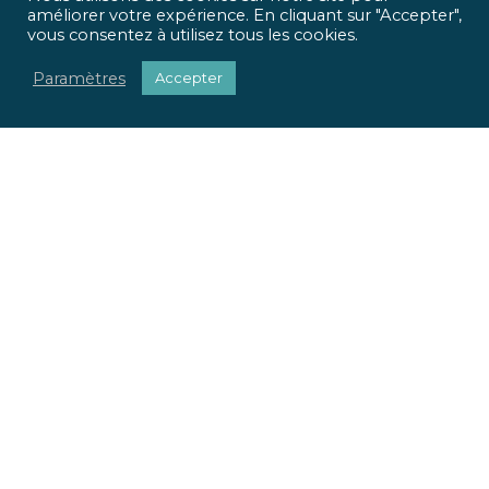
améliorer votre expérience. En cliquant sur "Accepter",
vous consentez à utilisez tous les cookies.
Paramètres
Accepter
ICR Ingénierie vous propose une approche optimisée,
qui met
l’homme et l’usage
au centre de tous vos projets.
Pour chaque projet, nous apportons une réponse
sociétale, environnementale et réglementaire.
Nous valorisons votre patrimoine immobilier.
Nous adaptons vos locaux à vos usages.
La richesse de nos parcours et nos expertises pluridisciplinaires
font la force de notre offre globale. Du conseil à la mise en œuvre
de vos projets, ICR Ingénierie se positionne comme votre
partenaire.