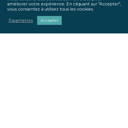
améliorer votre expérience. En cliquant sur "Accepter",
vous consentez à utilisez tous les cookies.
Paramètres
Accepter
ICR Ingénierie vous propose une approche optimisée,
qui met
l’homme et l’usage
au centre de tous vos projets.
Pour chaque projet, nous apportons une réponse
sociétale, environnementale et réglementaire.
Nous valorisons votre patrimoine immobilier.
Nous adaptons vos locaux à vos usages.
La richesse de nos parcours et nos expertises pluridisciplinaires
font la force de notre offre globale. Du conseil à la mise en œuvre
de vos projets, ICR Ingénierie se positionne comme votre
partenaire.