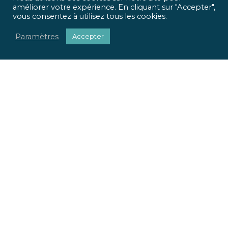
améliorer votre expérience. En cliquant sur "Accepter",
vous consentez à utilisez tous les cookies.
Paramètres
Accepter
ICR Ingénierie vous propose une approche optimisée,
qui met
l’homme et l’usage
au centre de tous vos projets.
Pour chaque projet, nous apportons une réponse
sociétale, environnementale et réglementaire.
Nous valorisons votre patrimoine immobilier.
Nous adaptons vos locaux à vos usages.
La richesse de nos parcours et nos expertises pluridisciplinaires
font la force de notre offre globale. Du conseil à la mise en œuvre
de vos projets, ICR Ingénierie se positionne comme votre
partenaire.