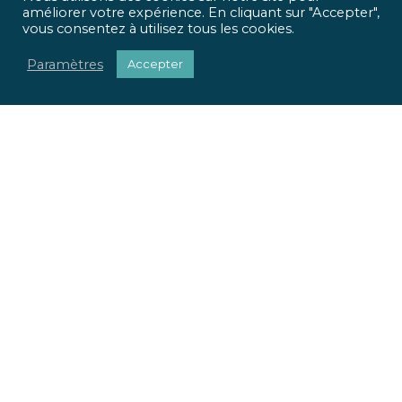
améliorer votre expérience. En cliquant sur "Accepter",
vous consentez à utilisez tous les cookies.
Paramètres
Accepter
ICR Ingénierie vous propose une approche optimisée,
qui met
l’homme et l’usage
au centre de tous vos projets.
Pour chaque projet, nous apportons une réponse
sociétale, environnementale et réglementaire.
Nous valorisons votre patrimoine immobilier.
Nous adaptons vos locaux à vos usages.
La richesse de nos parcours et nos expertises pluridisciplinaires
font la force de notre offre globale. Du conseil à la mise en œuvre
de vos projets, ICR Ingénierie se positionne comme votre
partenaire.