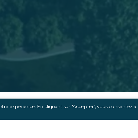
otre expérience. En cliquant sur "Accepter", vous consentez à
 une approche optimisée,
qui met
l’homme et l’usage
a
ous apportons une réponse sociétale, environnemen