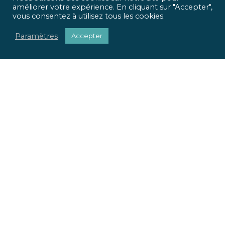
améliorer votre expérience. En cliquant sur "Accepter",
vous consentez à utilisez tous les cookies.
Paramètres
Accepter
ICR Ingénierie vous propose une approche optimisée,
qui met
l’homme et l’usage
au centre de tous vos projets.
Pour chaque projet, nous apportons une réponse
sociétale, environnementale et réglementaire.
Nous valorisons votre patrimoine immobilier.
Nous adaptons vos locaux à vos usages.
La richesse de nos parcours et nos expertises pluridisciplinaires
font la force de notre offre globale. Du conseil à la mise en œuvre
de vos projets, ICR Ingénierie se positionne comme votre
partenaire.