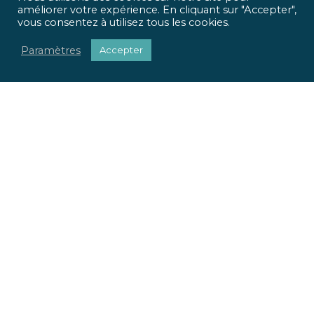
améliorer votre expérience. En cliquant sur "Accepter",
vous consentez à utilisez tous les cookies.
Paramètres
Accepter
ICR Ingénierie vous propose une approche optimisée,
qui met
l’homme et l’usage
au centre de tous vos projets.
Pour chaque projet, nous apportons une réponse
sociétale, environnementale et réglementaire.
Nous valorisons votre patrimoine immobilier.
Nous adaptons vos locaux à vos usages.
La richesse de nos parcours et nos expertises pluridisciplinaires
font la force de notre offre globale. Du conseil à la mise en œuvre
de vos projets, ICR Ingénierie se positionne comme votre
partenaire.