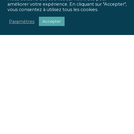
améliorer votre expérience. En cliquant sur "Accepter",
vous consentez à utilisez tous les cookies.
Paramètres
Accepter
ICR Ingénierie vous propose une approche optimisée,
qui met
l’homme et l’usage
au centre de tous vos projets.
Pour chaque projet, nous apportons une réponse
sociétale, environnementale et réglementaire.
Nous valorisons votre patrimoine immobilier.
Nous adaptons vos locaux à vos usages.
La richesse de nos parcours et nos expertises pluridisciplinaires
font la force de notre offre globale. Du conseil à la mise en œuvre
de vos projets, ICR Ingénierie se positionne comme votre
partenaire.