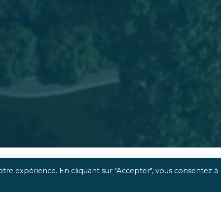
otre expérience. En cliquant sur "Accepter", vous consentez à
 une approche optimisée,
qui met
l’homme et l’usage
a
ous apportons une réponse sociétale, environnemen