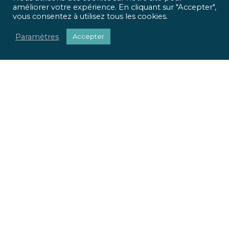
améliorer votre expérience. En cliquant sur "Accepter",
vous consentez à utilisez tous les cookies.
Paramètres
Accepter
ICR Ingénierie vous propose une approche optimisée,
qui met
l’homme et l’usage
au centre de tous vos projets.
Pour chaque projet, nous apportons une réponse
sociétale, environnementale et réglementaire.
Nous valorisons votre patrimoine immobilier.
Nous adaptons vos locaux à vos usages.
La richesse de nos parcours et nos expertises pluridisciplinaires
font la force de notre offre globale. Du conseil à la mise en œuvre
de vos projets, ICR Ingénierie se positionne comme votre
partenaire.