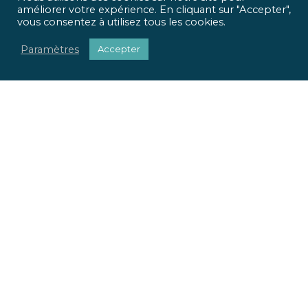
améliorer votre expérience. En cliquant sur "Accepter",
vous consentez à utilisez tous les cookies.
Paramètres
Accepter
ICR Ingénierie vous propose une approche optimisée,
qui met
l’homme et l’usage
au centre de tous vos projets.
Pour chaque projet, nous apportons une réponse
sociétale, environnementale et réglementaire.
Nous valorisons votre patrimoine immobilier.
Nous adaptons vos locaux à vos usages.
La richesse de nos parcours et nos expertises pluridisciplinaires
font la force de notre offre globale. Du conseil à la mise en œuvre
de vos projets, ICR Ingénierie se positionne comme votre
partenaire.