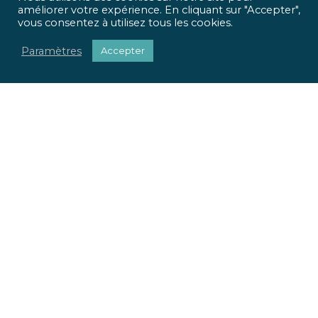
améliorer votre expérience. En cliquant sur "Accepter",
vous consentez à utilisez tous les cookies.
Paramètres
Accepter
ICR Ingénierie vous propose une approche optimisée,
qui met
l’homme et l’usage
au centre de tous vos projets.
Pour chaque projet, nous apportons une réponse
sociétale, environnementale et réglementaire.
Nous valorisons votre patrimoine immobilier.
Nous adaptons vos locaux à vos usages.
La richesse de nos parcours et nos expertises pluridisciplinaires
font la force de notre offre globale. Du conseil à la mise en œuvre
de vos projets, ICR Ingénierie se positionne comme votre
partenaire.