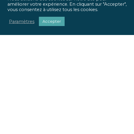
améliorer votre expérience. En cliquant sur "Accepter",
vous consentez à utilisez tous les cookies.
Paramètres
Accepter
ICR Ingénierie vous propose une approche optimisée,
qui met
l’homme et l’usage
au centre de tous vos projets.
Pour chaque projet, nous apportons une réponse
sociétale, environnementale et réglementaire.
Nous valorisons votre patrimoine immobilier.
Nous adaptons vos locaux à vos usages.
La richesse de nos parcours et nos expertises pluridisciplinaires
font la force de notre offre globale. Du conseil à la mise en œuvre
de vos projets, ICR Ingénierie se positionne comme votre
partenaire.