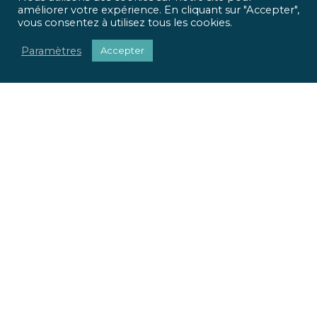
améliorer votre expérience. En cliquant sur "Accepter",
vous consentez à utilisez tous les cookies.
Paramètres
Accepter
ICR Ingénierie vous propose une approche optimisée,
qui met
l’homme et l’usage
au centre de tous vos projets.
Pour chaque projet, nous apportons une réponse
sociétale, environnementale et réglementaire.
Nous valorisons votre patrimoine immobilier.
Nous adaptons vos locaux à vos usages.
La richesse de nos parcours et nos expertises pluridisciplinaires
font la force de notre offre globale. Du conseil à la mise en œuvre
de vos projets, ICR Ingénierie se positionne comme votre
partenaire.